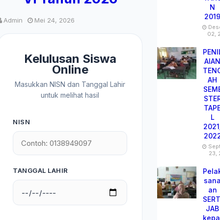
N
201
Admin
Mei 24, 2026
Des
02, 
PENI
Kelulusan Siswa
AIA
Online
TEN
AH
Masukkan NISN dan Tanggal Lahir
SEM
untuk melihat hasil
STE
TAP
L
NISN
2021
202
Sep
23,
TANGGAL LAHIR
Pela
san
an
SERT
JAB
kepa