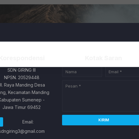
Korespondensi
Kotak Saran
SDN GIRING III
NPSN. 20529448
Jl. Raya Manding Desa
ring, Kecamatan Manding
Kabupaten Sumenep -
Jawa Timur 69452
Email:
sdngiring3@gmail.com