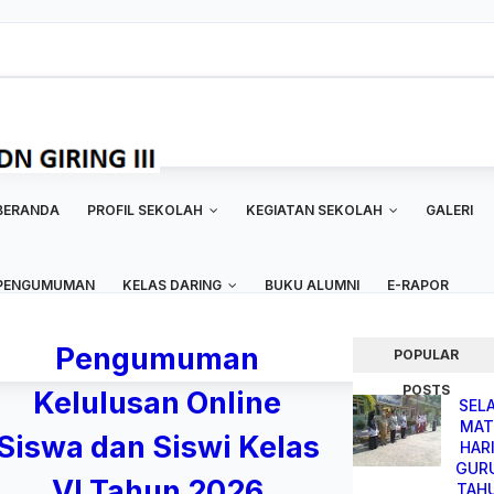
ijakan
Peta Situs
BERANDA
PROFIL SEKOLAH
KEGIATAN SEKOLAH
GALERI
PENGUMUMAN
KELAS DARING
BUKU ALUMNI
E-RAPOR
Pengumuman
POPULAR
POSTS
Kelulusan Online
SEL
MA
Siswa dan Siswi Kelas
HAR
GUR
VI Tahun 2026
TAH