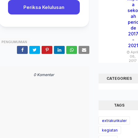
a
Periksa Kelulusan
seko
ah
peri
de
201
-
PENGUMUMAN
202
Apri
08,
2017
0 Komentar
CATEGORIES
TAGS
extrakurikuler
kegiatan