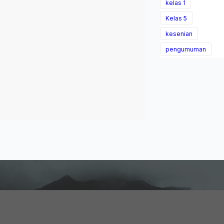
kelas 1
Kelas 5
kesenian
pengumuman