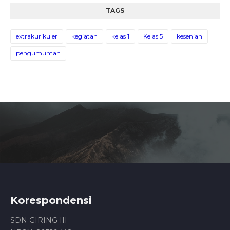
TAGS
extrakurikuler
kegiatan
kelas 1
Kelas 5
kesenian
pengumuman
Korespondensi
SDN GIRING III